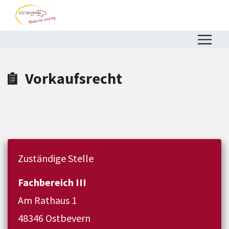
Zum Hauptinhalt springen
Zum Header
Zum Hauptinhalt
Zum Footer
Vorkaufsrecht
Zuständige Stelle
Fachbereich III
Am Rathaus 1
48346 Ostbevern