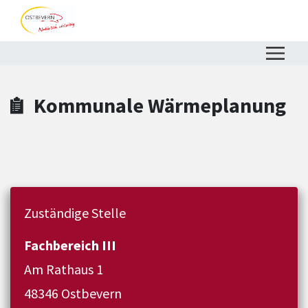
Zum Hauptinhalt springen
Zum Header
Zum Hauptinhalt
Zum Footer
Kommunale Wärmeplanung
Zuständige Stelle
Fachbereich III
Am Rathaus 1
48346 Ostbevern