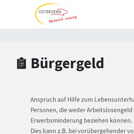
Zum Hauptinhalt springen
Zum Header
Zum Hauptinhalt
Zum Footer
Bürgergeld
Anspruch auf Hilfe zum Lebensunterha
Personen, die weder Arbeitslosengeld 
Erwerbsminderung beziehen können.
Dies kann z.B. bei vorübergehender v