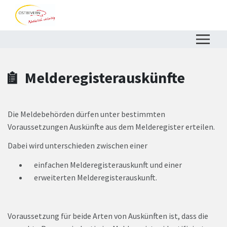
Zum Hauptinhalt springen
Zum Header
Zum Hauptinhalt
Zum Footer
Melderegisterauskünfte
Die Meldebehörden dürfen unter bestimmten
Voraussetzungen Auskünfte aus dem Melderegister erteilen.
Dabei wird unterschieden zwischen einer
einfachen Melderegisterauskunft und einer
erweiterten Melderegisterauskunft.
Voraussetzung für beide Arten von Auskünften ist, dass die