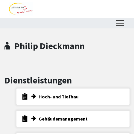
Zum Hauptinhalt springen
Zum Header
Zum Hauptinhalt
Zum Footer
Philip Dieckmann
Dienstleistungen
Hoch- und Tiefbau
Gebäudemanagement