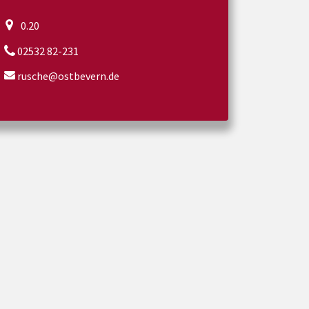
0.20
02532 82-231
rusche@ostbevern.de